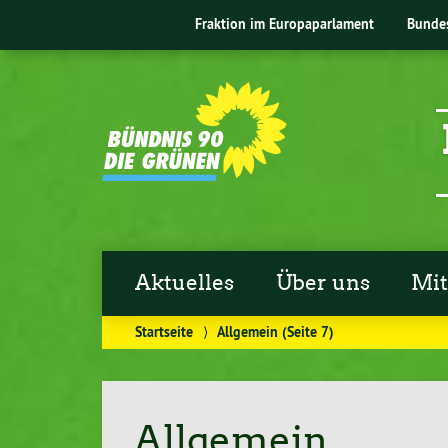
Fraktion im Europaparlament
Bunde
Aktuelles
Über uns
Mi
Startseite
⟩
Allgemein
(Seite 7)
Allgemein