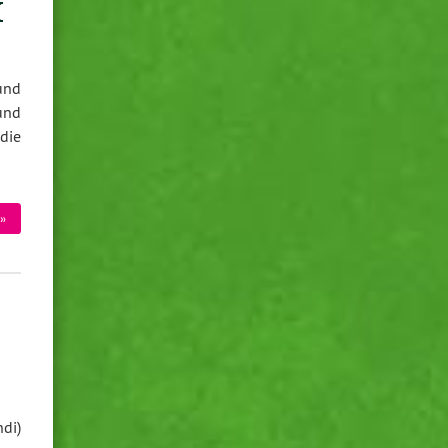
K
und
und
die
»
K
di)