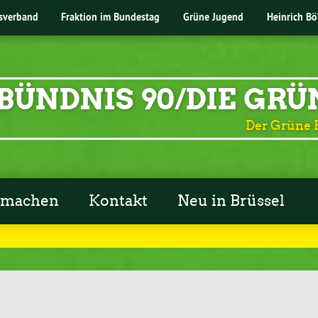
sverband
Fraktion im Bundestag
Grüne Jugend
Heinrich Bö
BÜNDNIS 90/DIE GRÜ
Der Grüne 
tmachen
Kontakt
Neu in Brüssel