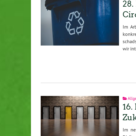
28.
Cir
Im Ar
konkre
schads
wir in
Allg
16.
Zuk
Im ne