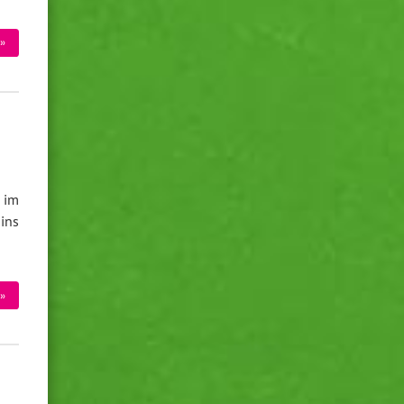
»
 im
ins
»