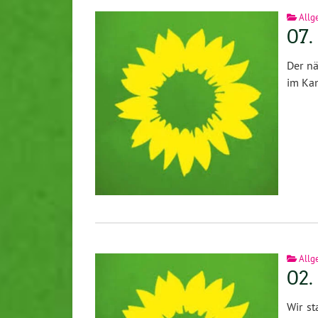
Allg
07.
Der nä
im Kam
Allg
02.
Wir st