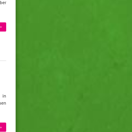
ber
»
 in
uen
»