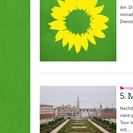
Am Di
monat
Dienst
Allg
5. 
Nachd
viele 
Tour o
mit…