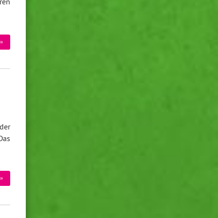
ren
»
der
Das
»