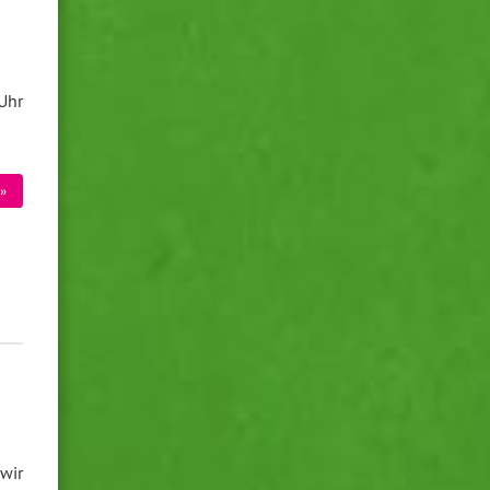
Uhr
»
wir