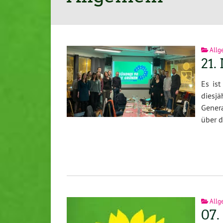
Allg
21.
Es ist
diesj
Gener
über 
Allg
07.