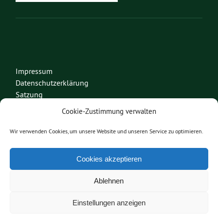
Impressum
Datenschutzerklärung
Satzung
Cookie-Zustimmung verwalten
Fraktion im Europaparlament
Wir verwenden Cookies, um unsere Website und unseren Service zu optimieren.
Bundesverband
Fraktion im Bundestag
Grüne Jugend
Cookies akzeptieren
Heinrich Böll Stiftung
Ablehnen
Diese Seite nutzt das freie Wordpress-Theme
Urwahl3000
. Erstellt mit
❤
von
Einstellungen anzeigen
Design & Kommunikation im modulbüro
.