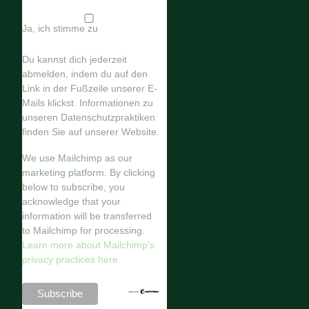
Ja, ich stimme zu
Du kannst dich jederzeit
abmelden, indem du auf den
Link in der Fußzeile unserer E-
Mails klickst. Informationen zu
unseren Datenschutzpraktiken
finden Sie auf unserer Website.
We use Mailchimp as our
marketing platform. By clicking
below to subscribe, you
acknowledge that your
information will be transferred
to Mailchimp for processing.
Learn more about Mailchimp's
privacy practices here.