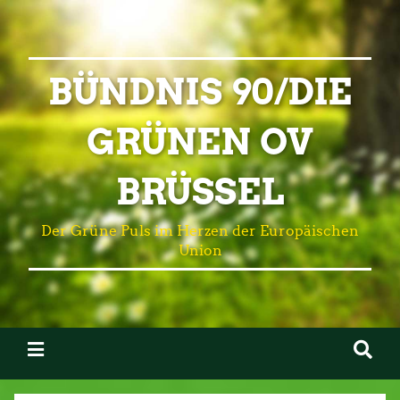
BÜNDNIS 90/DIE
GRÜNEN OV
BRÜSSEL
Der Grüne Puls im Herzen der Europäischen
Union