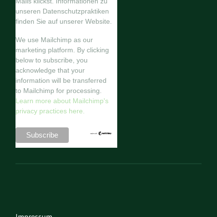
Mails klickst. Informationen zu
unseren Datenschutzpraktiken
finden Sie auf unserer Website.
We use Mailchimp as our
marketing platform. By clicking
below to subscribe, you
acknowledge that your
information will be transferred
to Mailchimp for processing.
Learn more about Mailchimp's
privacy practices here.
Impressum