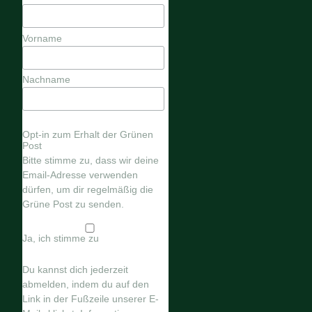
Vorname
Nachname
Opt-in zum Erhalt der Grünen
Post
Bitte stimme zu, dass wir deine
Email-Adresse verwenden
dürfen, um dir regelmäßig die
Grüne Post zu senden.
Ja, ich stimme zu
Du kannst dich jederzeit
abmelden, indem du auf den
Link in der Fußzeile unserer E-