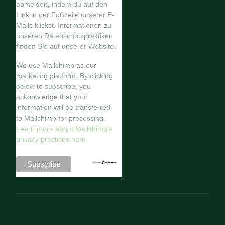
abmelden, indem du auf den
Link in der Fußzeile unserer E-
Mails klickst. Informationen zu
unseren Datenschutzpraktiken
finden Sie auf unserer Website.
We use Mailchimp as our
marketing platform. By clicking
below to subscribe, you
acknowledge that your
information will be transferred
to Mailchimp for processing.
Learn more about Mailchimp's
privacy practices here.