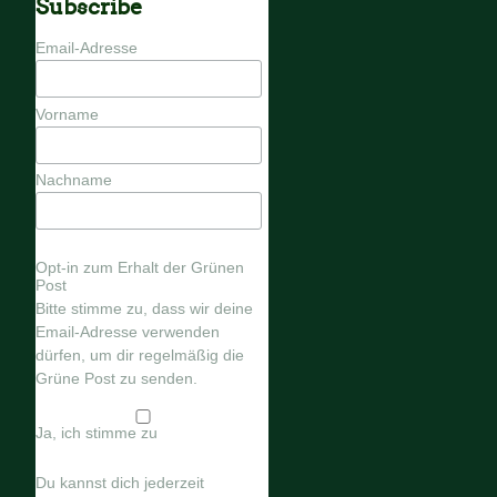
Subscribe
Email-Adresse
Vorname
Nachname
Opt-in zum Erhalt der Grünen
Post
Bitte stimme zu, dass wir deine
Email-Adresse verwenden
dürfen, um dir regelmäßig die
Grüne Post zu senden.
Ja, ich stimme zu
Du kannst dich jederzeit