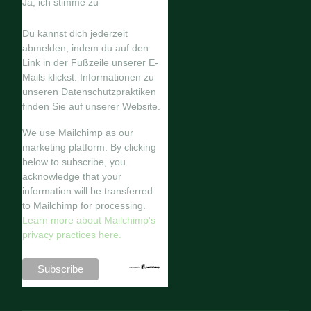
Ja, ich stimme zu
Du kannst dich jederzeit
abmelden, indem du auf den
Link in der Fußzeile unserer E-
Mails klickst. Informationen zu
unseren Datenschutzpraktiken
finden Sie auf unserer Website.
We use Mailchimp as our
marketing platform. By clicking
below to subscribe, you
acknowledge that your
information will be transferred
to Mailchimp for processing.
Learn more about Mailchimp's
privacy practices here.