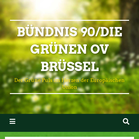
BÜNDNIS 90/DIE
GRÜNEN OV
BRÜSSEL
Der Grüne Puls im Herzen der Europäischen
Union