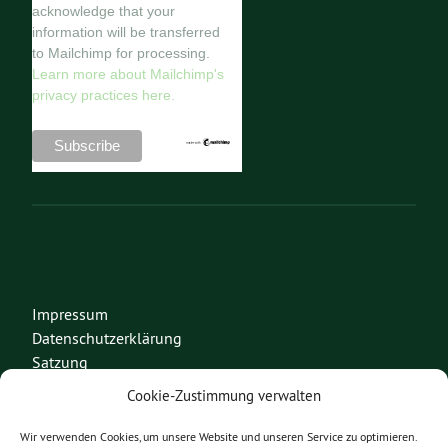
acknowledge that your
information will be transferred
to Mailchimp for processing.
Learn more about Mailchimp's
privacy practices here.
Impressum
Datenschutzerklärung
Satzung
Cookie-Zustimmung verwalten
Fraktion im Europaparlament
Wir verwenden Cookies, um unsere Website und unseren Service zu optimieren.
Bundesverband