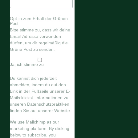
Opt-in zum Erhalt der Grünen
Post
Bitte stimme zu, dass wir deine
Email-Adresse verwenden
dürfen, um dir regelmäßig die
Grüne Post zu senden.
Ja, ich stimme zu
Du kannst dich jederzeit
abmelden, indem du auf den
Link in der Fußzeile unserer E-
Mails klickst. Informationen zu
unseren Datenschutzpraktiken
finden Sie auf unserer Website.
We use Mailchimp as our
marketing platform. By clicking
below to subscribe, you